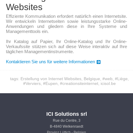
Websites
Effiziente Kommunikation erfordert natürlich einen Internetsite.
Wir entwickeln Internetseiten sowie leistungsstarke Online-
Anwendungen und gliedern diese in Ihre Systeme und
Managementtools ein.
Ihr Katalog auf Papier, Ihr Online-Katalog und Ihr Online-
Verkaufssite stützen sich auf diese Weise interaktiv auf Ihre
täglichen Managementinstrumente.
Kontaktieren Sie uns für weitere Informationen
tags:
Erstellung von Internet Websites
, Belgique, #web,
#Liège
,
#Verviers, #Eupen,
#creationsiteinternet
, icisol.be
ICI Solutions srl
Rue du Centre, 3
B-4840 Welkenraedt
Provinz Lüttich - Belgien