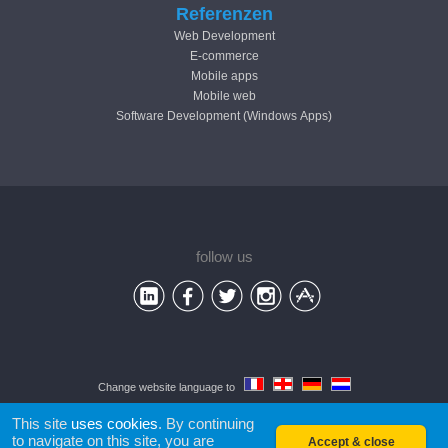
Referenzen
Web Development
E-commerce
Mobile apps
Mobile web
Software Development (Windows Apps)
follow us
Change website language to
© 2026
ICI Solutions
srl -
terms of use
This site
uses cookies
. By continuing
to navigate on this site, you are
Accept & close