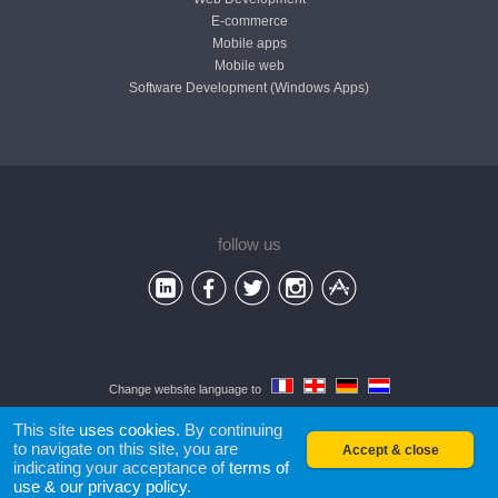
E-commerce
Mobile apps
Mobile web
Software Development (Windows Apps)
follow us
Change website language to
© 2026
ICI Solutions
srl -
terms of use
This site
uses cookies
. By continuing
to navigate on this site, you are
Accept & close
indicating your acceptance of
terms of
use & our privacy policy
.