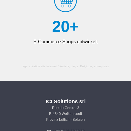
20
+
E-Commerce-Shops entwickelt
tags:
création site internet, Verviers, Liège, Belgique
, entreprises.
ICI Solutions srl
Rue du Centre, 3
B-4840 Welkenraedt
Provinz Lüttich - Belgien