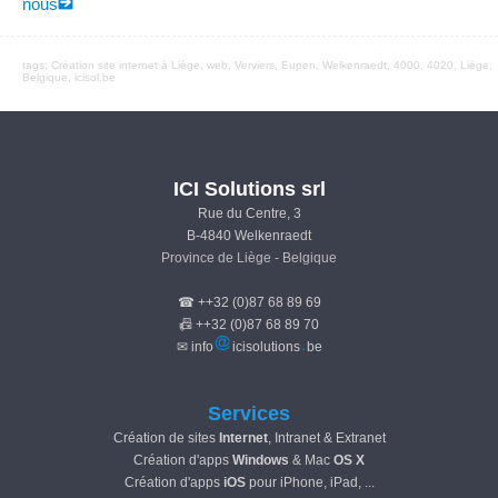
nous
tags:
Création site internet à Liège
,
web
, Verviers, Eupen,
Welkenraedt
, 4000, 4020, Liège,
Belgique, icisol.be
ICI Solutions srl
Rue du Centre, 3
B-4840 Welkenraedt
Province de Liège - Belgique
☎ ++32 (0)87 68 89 69
📠 ++32 (0)87 68 89 70
✉ info
icisolutions
be
Services
Création de sites
Internet
, Intranet & Extranet
Création d'apps
Windows
& Mac
OS X
Création d'apps
iOS
pour iPhone, iPad, ...