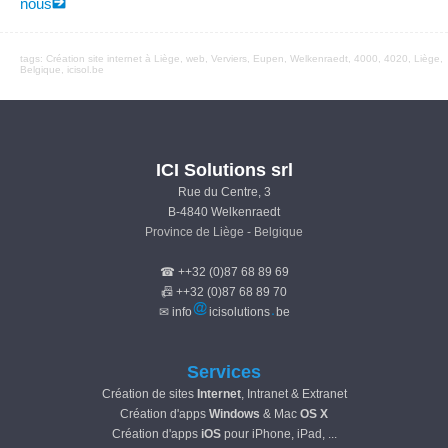
nous
tags:
Création site internet à Liège
,
web
, Verviers, Eupen,
Welkenraedt
, 4000, 4020, Liège,
Belgique, icisol.be
ICI Solutions srl
Rue du Centre, 3
B-4840 Welkenraedt
Province de Liège - Belgique
☎ ++32 (0)87 68 89 69
📠 ++32 (0)87 68 89 70
✉ info
icisolutions
be
Services
Création de sites
Internet
, Intranet & Extranet
Création d'apps
Windows
& Mac
OS X
Création d'apps
iOS
pour iPhone, iPad, ...