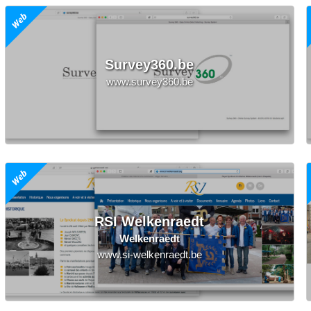
Survey360.be
www.survey360.be
RSI Welkenraedt
Welkenraedt
www.si-welkenraedt.be