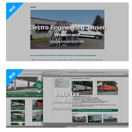
Electro Engineering Jansen
Welkenraedt
www.eejansen.be
Indu-Tex
Neu-Moresnet
www.indu-tex.be