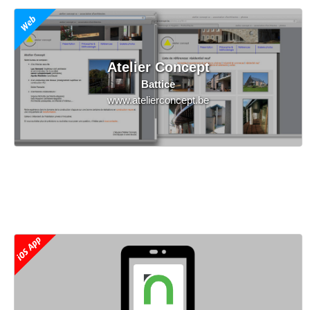
Atelier Concept
Battice
www.atelierconcept.be