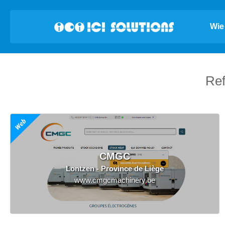
Wie 
Ref
CMGC
Lontzen - Province de Liège
www.cmgcmachinery.be