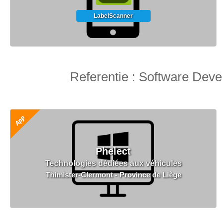
LabelScanner
Referentie : Software De
Phelect
Technologies dédiées aux véhicules
Thimister-Clermont - Province de Liège