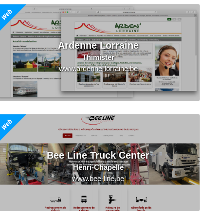
Ardenne Lorraine
Thimister
www.ardenne-lorraine.be
Bee Line Truck Center
Henri-Chapelle
www.bee-line.be