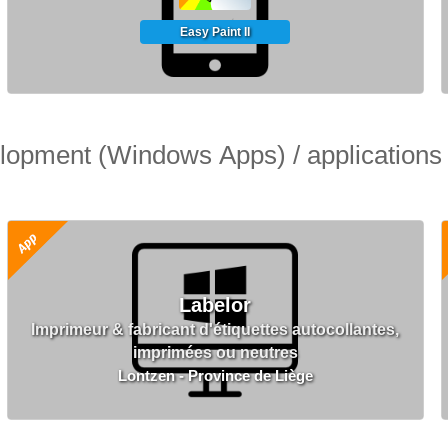
Easy Paint II
velopment (Windows Apps) / applicatio
Labelor
Imprimeur & fabricant d'étiquettes autocollantes,
imprimées ou neutres
Lontzen - Province de Liège