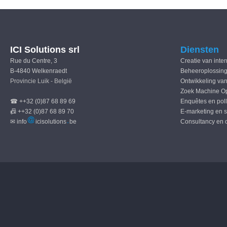
ICI Solutions srl
Diensten
Rue du Centre, 3
Creatie van inte
B-4840 Welkenraedt
Beheeroplossing
Provincie Luik - België
Ontwikkeling van
Zoek Machine Op
☎ ++32 (0)87 68 89 69
Enquêtes en pol
📠 ++32 (0)87 68 89 70
E-marketing en 
✉ info
icisolutions
be
Consultancy en 