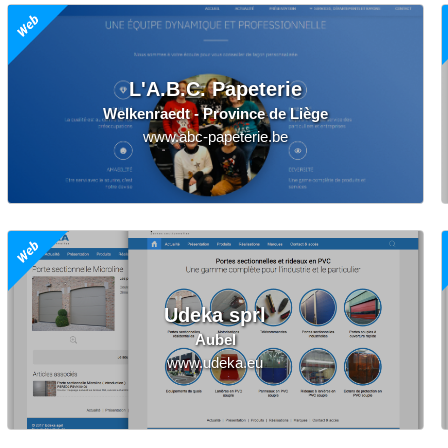
L'A.B.C. Papeterie
Welkenraedt - Province de Liège
www.abc-papeterie.be
Udeka sprl
Aubel
www.udeka.eu