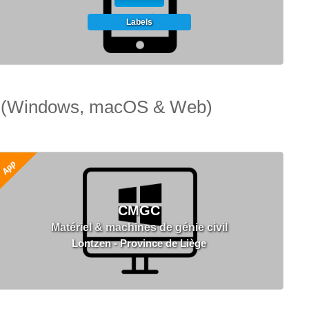
Labels
ns (Windows, macOS & Web)
CMGC
Matériel & machines de génie civil
Lontzen - Province de Liège