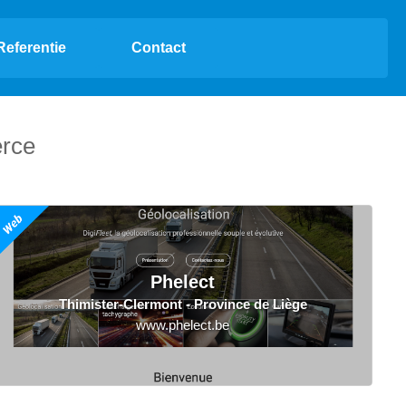
Referentie
Contact
erce
Phelect
Thimister-Clermont - Province de Liège
www.phelect.be