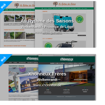
Au Rythme des Saisons
Welkenraedt - Province de Liège
www.ards.garden
Xhonneux Frères
Welkenraedt
www.xhonneux.be