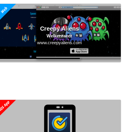
Creepy Aliens
Welkenraedt
www.creepyaliens.com