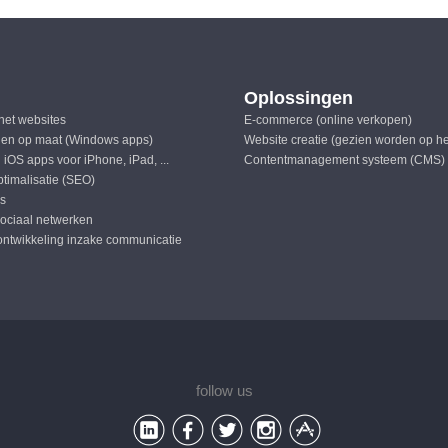
Oplossingen
rnet websites
E-commerce (online verkopen)
en op maat (Windows apps)
Website creatie (gezien worden op h
 iOS apps voor iPhone, iPad, ...
Contentmanagement systeem (CMS)
timalisatie (SEO)
ls
sociaal netwerken
ontwikkeling inzake communicatie
follow us