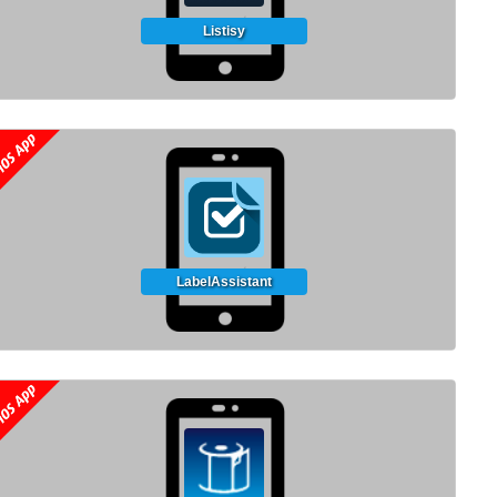
Listisy
LabelAssistant