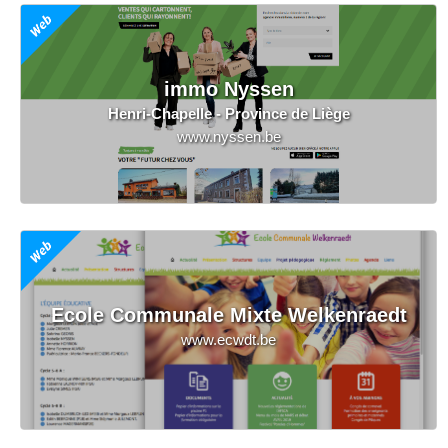
immo Nyssen
Henri-Chapelle - Province de Liège
www.nyssen.be
Ecole Communale Mixte Welkenraedt
www.ecwdt.be