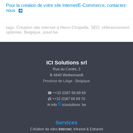
Pour la création de votre site Internet/E-Commerce, contactez-
nous
tags: Création site internet à Henri-Chapelle, SEO, référencement
optimisé, Belgique, icisol.be
ICI Solutions srl
Rue du Centre, 3
B-4840 Welkenraedt
Province de Liège - Belgique
☎ ++32 (0)87 68 89 69
📠 ++32 (0)87 68 89 70
✉ info
icisolutions
be
Services
Création de sites
Internet
, Intranet & Extranet