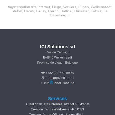
tags:
création site internet
,
Liège
,
Verviers
,
Eupen
,
Welkenraedt
,
Aubel
,
Herve
,
Heusy
,
Fleron
,
Battice
,
Thimister
,
Kelmis
,
La
Calamine
, ...
ICI Solutions srl
Rue du Centre, 3
B-4840 Welkenraedt
Province de Liège - Belgique
☎ ++32 (0)87 68 89 69
📠 ++32 (0)87 68 89 70
✉ info
icisolutions
be
Services
Création de sites
Internet
, Intranet & Extranet
Création d'apps
Windows
& Mac
OS X
Création d'apps
iOS
pour iPhone, iPad, ...