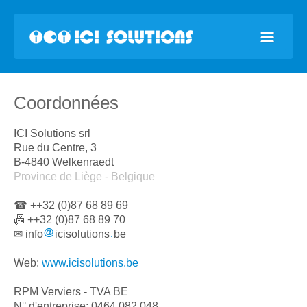
Coordonnées
ICI Solutions srl
Rue du Centre, 3
B-4840 Welkenraedt
Province de Liège - Belgique
☎ ++32 (0)87 68 89 69
📠 ++32 (0)87 68 89 70
✉ info
icisolutions
be
Web:
www.icisolutions.be
RPM Verviers - TVA BE
N° d'entreprise: 0464.082.048