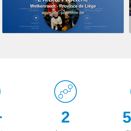
Welkenraedt - Province de Liège
www.abc-papeterie.be
+
8
2