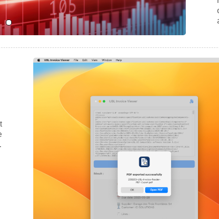
t
e
…