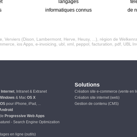
et
langages
té
s
informatiques connus
de n
e
,
Verviers
(
Dison
,
Lambermont
,
Herve
,
Heusy
, ...), région de
Welkenra
mmerce
,
ios Apps
, e-invoicing, ubl, xml, peppol, facturation, pdf, UBL In
Solutions
s
Internet
, Intranet & Extranet
Création site e-commerce (vente en l
Windows
& Mac
OS X
Création site internet (web)
iOS
pour iPhone, iPad, ...
Gestion de contenu (CMS)
Android
 de
Progressive Web Apps
turel - Search Engine Optimization
ages en ligne (outils)