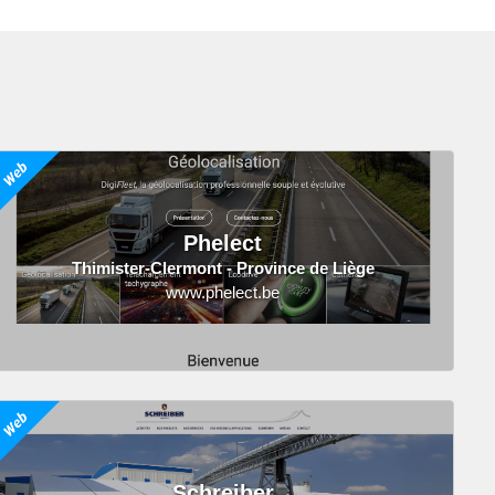
Phelect
Thimister-Clermont - Province de Liège
www.phelect.be
Schreiber