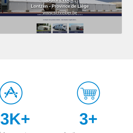
Lontzen - Province de Liège
www.schreiber.be
33
K+
11
+