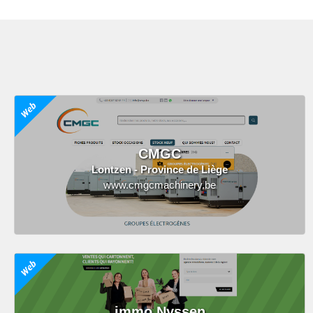
CMGC
Lontzen - Province de Liège
www.cmgcmachinery.be
immo Nyssen