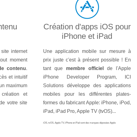
ntenu
Création d'apps iOS pour
iPhone et iPad
site internet
Une application mobile sur mesure à
tout moment
prix juste c'est à présent possible ! En
 de contenu
.
tant que
membre officiel
de l'Apple
s et intuitif
iPhone Developer Program, ICI
ant un maximum
Solutions développe des applications
 création et
mobiles pour les différentes plates-
de votre site
formes du fabricant Apple: iPhone, iPod,
iPad, iPad Pro, Apple TV (tvOS)...
iOS, tvOS, Apple TV, iPhone et iPad sont des marques déposées Apple