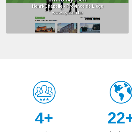
Henri-Chapelle - Province de Liège
www.nyssen.be
16
+
97