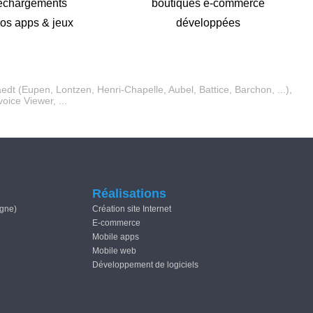
léchargements
boutiques e-commerce
os apps & jeux
développées
edt
(
Eupen
,
Lontzen
,
Henri-Chapelle
,
Aubel
,
Battice
,
Barchon
, ...),
voice Viewer, ...
Réalisations
igne)
Création site Internet
E-commerce
Mobile apps
Mobile web
Développement de logiciels