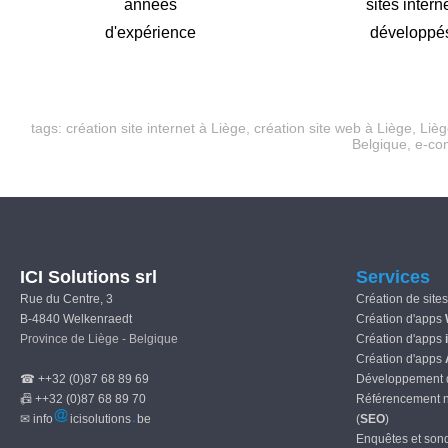
années
sites intern
d'expérience
développé
tags:
création site internet à Liège
,
création site web à Liège
,
Lièg
Belgique,
e-co
ICI Solutions srl
Services
Rue du Centre, 3
Création de site
B-4840 Welkenraedt
Création d'apps
Province de Liège - Belgique
Création d'apps
Création d'apps
☎ ++32 (0)87 68 89 69
Développement
📠 ++32 (0)87 68 89 70
Référencement na
✉ info
icisolutions
be
(
SEO
)
Enquêtes et sond